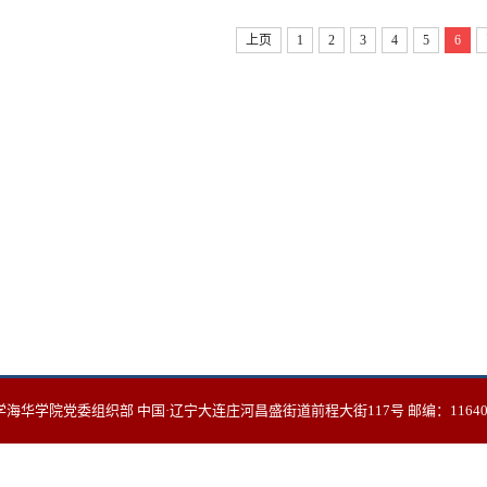
上页
1
2
3
4
5
6
学院党委组织部 中国·辽宁大连庄河昌盛街道前程大街117号 邮编：116400 电话